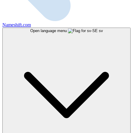
Nameshift.com
Open language menu
sv