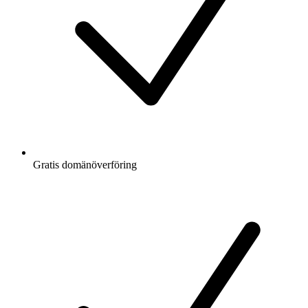
Gratis
domänöverföring