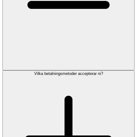
Vilka betalningsmetoder accepterar ni?