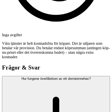
Inga avgifter
Våra tjänster är helt kostnadsfria för köpare. Det är säljaren som
betalar vår provision. Du betalar endast köpesumman (antingen köp-
nu-priset eller det överenskomna budet) – utan några extra
kostnader.
Frågor & Svar
Hur fungerar överlåtelsen av ett domäninnehav?