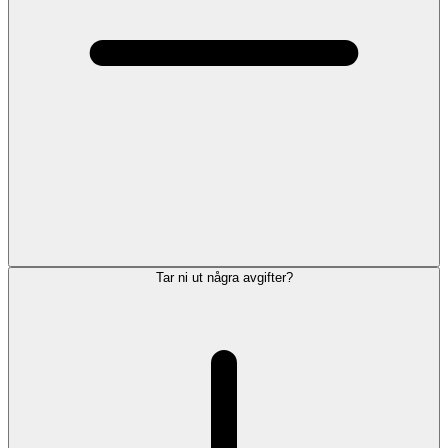
Tar ni ut några avgifter?