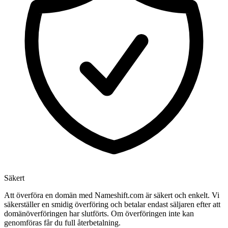
Säkert
Att överföra en domän med Nameshift.com är säkert och enkelt. Vi
säkerställer en smidig överföring och betalar endast säljaren efter att
domänöverföringen har slutförts. Om överföringen inte kan
genomföras får du full återbetalning.